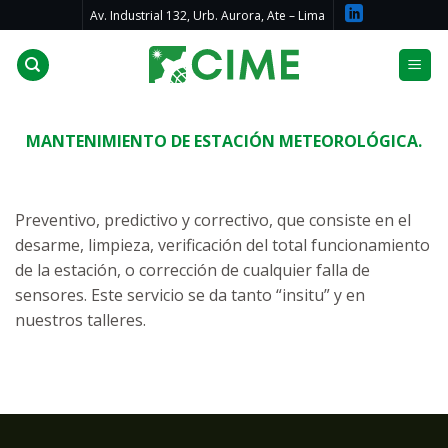
Skip
Av. Industrial 132, Urb. Aurora, Ate – Lima
to
content
MANTENIMIENTO DE ESTACIÓN METEOROLÓGICA.
Preventivo, predictivo y correctivo, que consiste en el
desarme, limpieza, verificación del total funcionamiento
de la estación, o corrección de cualquier falla de
sensores. Este servicio se da tanto “insitu” y en
nuestros talleres.