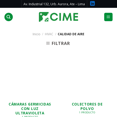
Skip
Av. Industrial 132, Urb. Aurora, Ate – Lima
to
content
Inicio
/
HVAC
/
CALIDAD DE AIRE
FILTRAR
CÁMARAS GERMICIDAS
COLECTORES DE
CON LUZ
POLVO
ULTRAVIOLETA
1 PRODUCTO
1 PRODUCTO