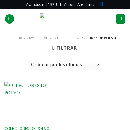
Skip
Av. Industrial 132, Urb. Aurora, Ate – Lima
to
content
Inicio
/
HVAC
/
CALIDAD DE AIRE
/
COLECTORES DE POLVO
FILTRAR
COLECTORES DE POLVO