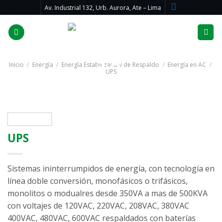
Skip
Av. Industrial 132, Urb. Aurora, Ate – Lima
to
content
Inicio
/
Energía
/
Energía Estabilizada y de Respaldo
/
Energía en AC
/
UPS
UPS
Sistemas ininterrumpidos de energía, con tecnología en
línea doble conversión, monofásicos o trifásicos,
monolitos o modualres desde 350VA a mas de 500KVA
con voltajes de 120VAC, 220VAC, 208VAC, 380VAC
400VAC, 480VAC, 600VAC respaldados con baterías