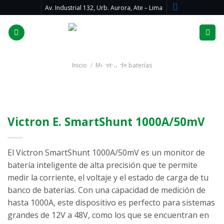
Skip
Av. Industrial 132, Urb. Aurora, Ate – Lima
to
content
Inicio
/
Monitor de baterías
Victron E. SmartShunt 1000A/50mV
El Victron SmartShunt 1000A/50mV es un monitor de
batería inteligente de alta precisión que te permite
medir la corriente, el voltaje y el estado de carga de tu
banco de baterías. Con una capacidad de medición de
hasta 1000A, este dispositivo es perfecto para sistemas
grandes de 12V a 48V, como los que se encuentran en