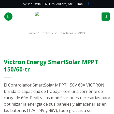
Skip
Av. Industrial 132, Urb. Aurora, Ate – Lima
to
content
Inicio
/
Controladores solares
/
MPPT
Victron Energy SmartSolar MPPT
150/60-tr
El Controlador SmartSolar MPPT 150V 60A VICTRON
brinda la capacidad de trabajar con una corriente de
carga de 60A. Realiza las modificaciones necesarias para
optimizar la energía de sus paneles y almacenarlas en
las baterías (12V, 24V y 48V), todo gracias a su